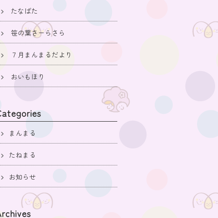
たなばた
笹の葉さーらさら
７月まんまるだより
おいもほり
Categories
まんまる
たねまる
お知らせ
Archives