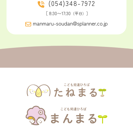
(054)348-7972
［ 8:30〜17:30
（平日）］
manmaru-soudan@splanner.co.jp